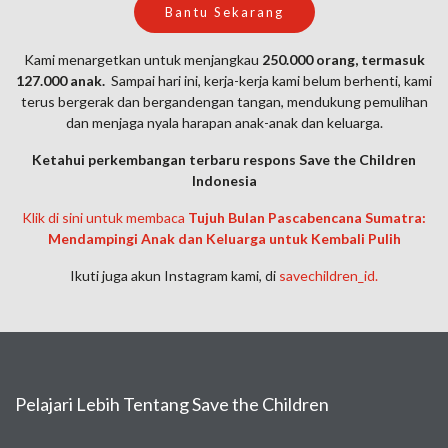
Bantu Sekarang
Kami menargetkan untuk menjangkau
250.000 orang, termasuk
127.000 anak.
Sampai hari ini, k
erja-kerja kami belum berhenti, kami
terus bergerak dan bergandengan tangan, mendukung pemulihan
dan menjaga nyala harapan anak-anak dan keluarga.
Ketahui perkembangan terbaru respons Save the Children
Indonesia
Klik di sini untuk membaca
Tujuh Bulan Pascabencana Sumatra:
Mendampingi Anak dan Keluarga untuk Kembali Pulih
Ikuti juga akun Instagram kami, di
savechildren_id.
Pelajari Lebih Tentang Save the Children